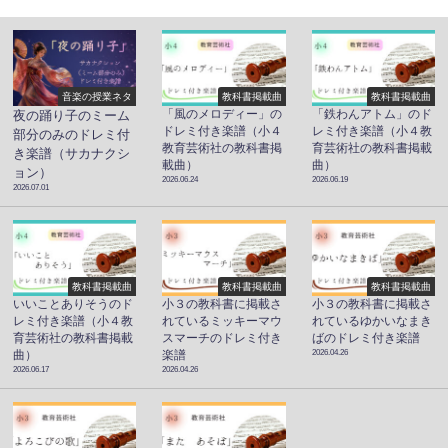
音楽の授業ネタ
教科書掲載曲
教科書掲載曲
「風のメロディー」の
「鉄わんアトム」のド
夜の踊り子のミーム
ドレミ付き楽譜（小４
レミ付き楽譜（小４教
部分のみのドレミ付
教育芸術社の教科書掲
育芸術社の教科書掲載
き楽譜（サカナクシ
載曲）
曲）
ョン）
2026.06.24
2026.06.19
2026.07.01
教科書掲載曲
教科書掲載曲
教科書掲載曲
いいことありそうのド
小３の教科書に掲載さ
小３の教科書に掲載さ
レミ付き楽譜（小４教
れているミッキーマウ
れているゆかいなまき
育芸術社の教科書掲載
スマーチのドレミ付き
ばのドレミ付き楽譜
2026.04.26
曲）
楽譜
2026.06.17
2026.04.26