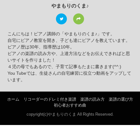
やまもりのくま♪
こんにちは！ピアノ講師の「やまもりのくま♪」です。
自宅にピアノ教室を開き、子ども達にピアノを教えています。
ピアノ歴は30年、指導歴は10年。
ピアノの楽譜の読み方や、上達方法などをお伝えできればと思
いサイトを作りました！
４児の母でもあるので、子育て記事もたまに書きます(^^:)
You Tubeでは、生徒さんの自宅練習に役立つ動画をアップして
います。
ホーム
リコーダーのドレミ付き楽譜
楽譜の読み方
楽譜の選び方
初心者おすすめ曲
copyright(c)やまもりのくま All Rights Reserved.