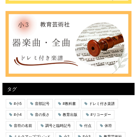
タグ
#小5
音部記号
#教科書
ドレミ付き楽譜
#小4
音の長さ
教育出版
#リコーダー
音符の名前
調号と臨時記号
付点
休符
ミルクアップブレンド
小2
#小3
教育芸術社