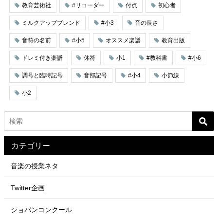
教育芸術社
#リコーダー
付点
初心者
ミルクアップブレンド
#小3
音の長さ
音符の名前
#小5
オススメ楽譜
教育出版
ドレミ付き楽譜
休符
小1
#教科書
#小6
調号と臨時記号
音部記号
#小4
小節線
小2
カテゴリー
音楽の授業ネタ
Twitter企画
ショパンコンクール