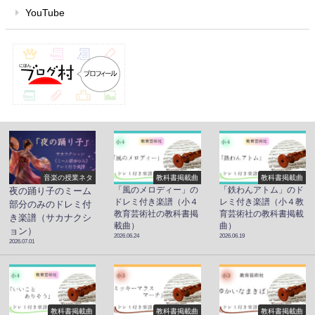
YouTube
音楽の授業ネタ
教科書掲載曲
教科書掲載曲
「風のメロディー」の
「鉄わんアトム」のド
夜の踊り子のミーム
ドレミ付き楽譜（小４
レミ付き楽譜（小４教
部分のみのドレミ付
教育芸術社の教科書掲
育芸術社の教科書掲載
き楽譜（サカナクシ
載曲）
曲）
ョン）
2026.06.24
2026.06.19
2026.07.01
教科書掲載曲
教科書掲載曲
教科書掲載曲