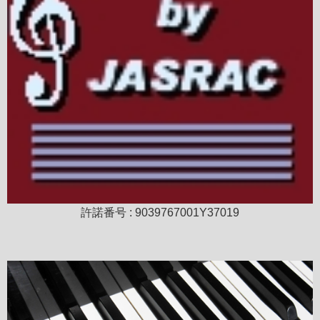
許諾番号 : 9039767001Y37019