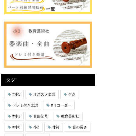
タグ
#小5
オススメ楽譜
付点
ドレミ付き楽譜
#リコーダー
#小3
音部記号
教育芸術社
#小6
小2
休符
音の長さ