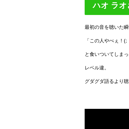
ハオ ラオさ
最初の音を聴いた瞬
「この人やべぇ！(; ･
と食いついてしまっ
レベル違。
グダグダ語るより聴