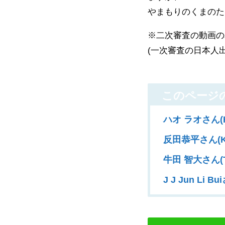
やまもりのくまのた
※二次審査の動画の
(一次審査の日本人
このページ
ハオ ラオさん(H
反田恭平さん(KY
牛田 智大さん(T
J J Jun Li B