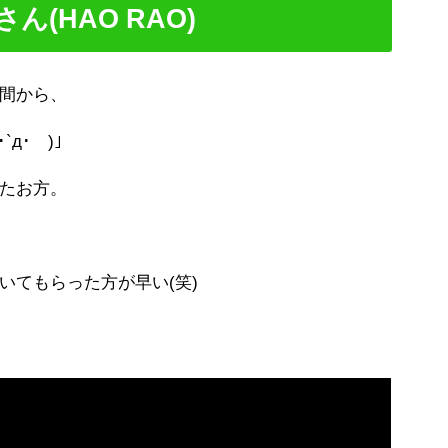
ん(HAO RAO)
間から、
`д･´)」
たお方。
いてもらった方が早い(笑)