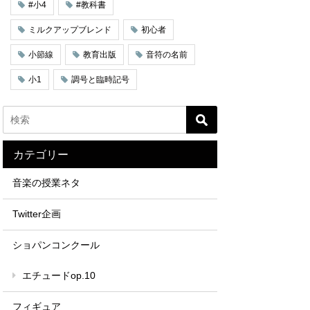
#小4
#教科書
ミルクアップブレンド
初心者
小節線
教育出版
音符の名前
小1
調号と臨時記号
カテゴリー
音楽の授業ネタ
Twitter企画
ショパンコンクール
エチュードop.10
フィギュア