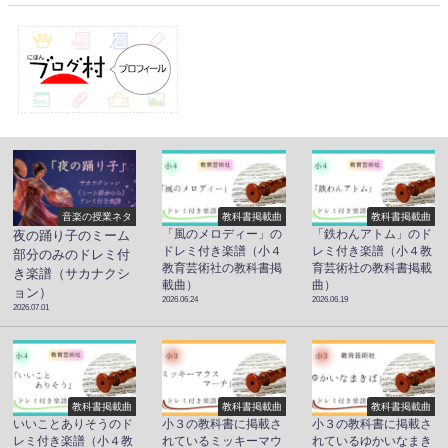
音楽の授業ネタ
教科書掲載曲
教科書掲載曲
「風のメロディー」の
「鉄わんアトム」のド
夜の踊り子のミーム
ドレミ付き楽譜（小４
レミ付き楽譜（小４教
部分のみのドレミ付
教育芸術社の教科書掲
育芸術社の教科書掲載
き楽譜（サカナクシ
載曲）
曲）
ョン）
2026.06.24
2026.06.19
2026.07.01
教科書掲載曲
教科書掲載曲
教科書掲載曲
いいことありそうのド
小３の教科書に掲載さ
小３の教科書に掲載さ
レミ付き楽譜（小４教
れているミッキーマウ
れているゆかいなまき