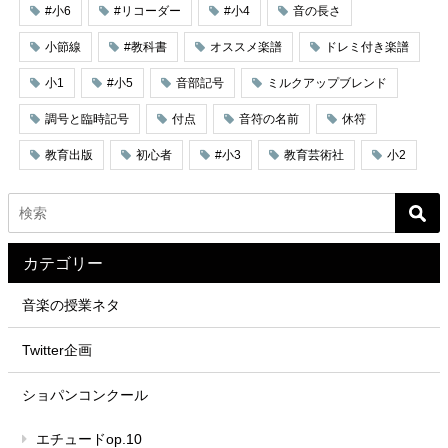
#小6
#リコーダー
#小4
音の長さ
小節線
#教科書
オススメ楽譜
ドレミ付き楽譜
小1
#小5
音部記号
ミルクアップブレンド
調号と臨時記号
付点
音符の名前
休符
教育出版
初心者
#小3
教育芸術社
小2
カテゴリー
音楽の授業ネタ
Twitter企画
ショパンコンクール
エチュードop.10