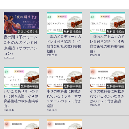
音楽の授業ネタ
教科書掲載曲
教科書掲載曲
「風のメロディー」の
「鉄わんアトム」のド
夜の踊り子のミーム
ドレミ付き楽譜（小４
レミ付き楽譜（小４教
部分のみのドレミ付
教育芸術社の教科書掲
育芸術社の教科書掲載
き楽譜（サカナクシ
載曲）
曲）
ョン）
2026.06.24
2026.06.19
2026.07.01
教科書掲載曲
教科書掲載曲
教科書掲載曲
いいことありそうのド
小３の教科書に掲載さ
小３の教科書に掲載さ
レミ付き楽譜（小４教
れているミッキーマウ
れているゆかいなまき
育芸術社の教科書掲載
スマーチのドレミ付き
ばのドレミ付き楽譜
2026.04.26
曲）
楽譜
2026.06.17
2026.04.26