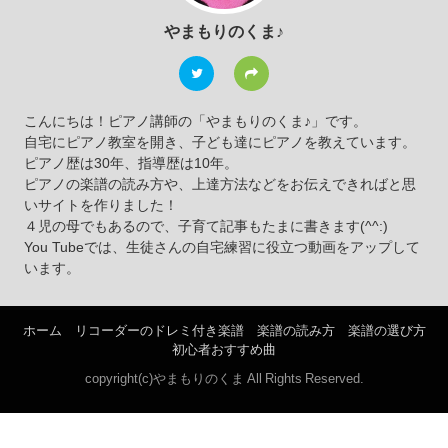
やまもりのくま♪
こんにちは！ピアノ講師の「やまもりのくま♪」です。
自宅にピアノ教室を開き、子ども達にピアノを教えています。
ピアノ歴は30年、指導歴は10年。
ピアノの楽譜の読み方や、上達方法などをお伝えできればと思
いサイトを作りました！
４児の母でもあるので、子育て記事もたまに書きます(^^:)
You Tubeでは、生徒さんの自宅練習に役立つ動画をアップして
います。
ホーム
リコーダーのドレミ付き楽譜
楽譜の読み方
楽譜の選び方
初心者おすすめ曲
copyright(c)やまもりのくま All Rights Reserved.