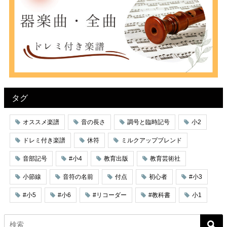
タグ
オススメ楽譜
音の長さ
調号と臨時記号
小2
ドレミ付き楽譜
休符
ミルクアップブレンド
音部記号
#小4
教育出版
教育芸術社
小節線
音符の名前
付点
初心者
#小3
#小5
#小6
#リコーダー
#教科書
小1