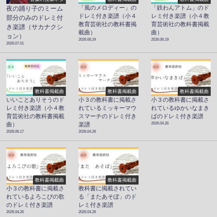
「風のメロディー」の
「鉄わんアトム」のド
夜の踊り子のミーム
ドレミ付き楽譜（小４
レミ付き楽譜（小４教
部分のみのドレミ付
教育芸術社の教科書掲
育芸術社の教科書掲載
き楽譜（サカナクシ
載曲）
曲）
ョン）
2026.06.24
2026.06.19
2026.07.01
教科書掲載曲
教科書掲載曲
教科書掲載曲
いいことありそうのド
小３の教科書に掲載さ
小３の教科書に掲載さ
レミ付き楽譜（小４教
れているミッキーマウ
れているゆかいなまき
育芸術社の教科書掲載
スマーチのドレミ付き
ばのドレミ付き楽譜
2026.04.26
曲）
楽譜
2026.06.17
2026.04.26
教科書掲載曲
教科書掲載曲
小３の教科書に掲載さ
教科書に掲載されてい
れているよろこびの歌
る「またあそぼ」のド
のドレミ付き楽譜
レミ付き楽譜
2026.04.26
2026.04.26