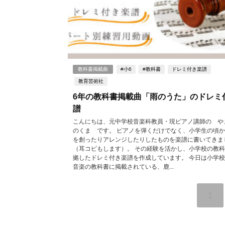
教科書掲載曲
#小6
#教科書
ドレミ付き楽譜
教育芸術社
6年の教科書掲載曲「雨のうた」のドレミ
譜
こんにちは、元中学校音楽科教員・現ピアノ講師の や
のくま です。 ピアノを弾くだけでなく、小学生の頃
を創ったりアレンジしたりしたものを楽譜に書いてきま
（耳コピもします）。 その経験を活かし、小学校の教
拠したドレミ付き楽譜を作成しています。 今日は小学校
音楽の教科書に掲載されている、鹿...
1