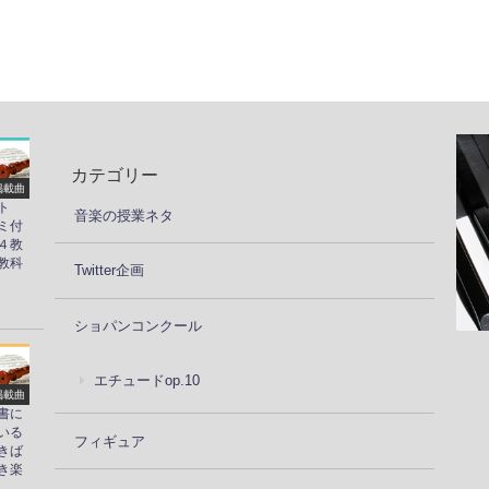
カテゴリー
掲載曲
ト
音楽の授業ネタ
ミ付
４教
教科
Twitter企画
ショパンコンクール
エチュードop.10
掲載曲
書に
いる
フィギュア
きば
き楽