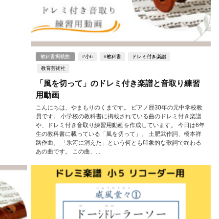
教科書掲載曲
#小6
#教科書
ドレミ付き楽譜
教育芸術社
「風を切って」のドレミ付き楽譜と音取り練習
用動画
こんにちは、やまもりのくまです。 ピアノ歴30年の元中学校教
員です。 小学校の教科書に掲載されている曲のドレミ付き楽譜
や、ドレミ付き音取り練習用動画を作成しています。 今日は6年
生の教科書に載っている「風を切って」。 土肥武作詞、橋本祥
路作曲。 「氷河に消えた」という何とも印象的な歌詞で終わる
あの曲です。 この曲、...