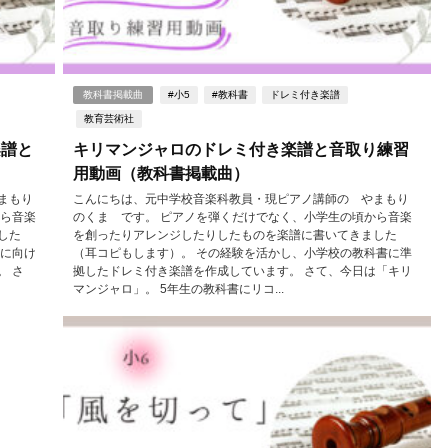
教科書掲載曲
#小5
#教科書
ドレミ付き楽譜
教育芸術社
楽譜と
キリマンジャロのドレミ付き楽譜と音取り練習
用動画（教科書掲載曲）
まもり
こんにちは、元中学校音楽科教員・現ピアノ講師の やまもり
から音楽
のくま です。 ピアノを弾くだけでなく、小学生の頃から音楽
した
を創ったりアレンジしたりしたものを楽譜に書いてきました
生に向け
（耳コピもします）。 その経験を活かし、小学校の教科書に準
。 さ
拠したドレミ付き楽譜を作成しています。 さて、今日は「キリ
マンジャロ」。 5年生の教科書にリコ...