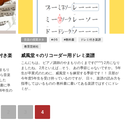
音楽の授業ネタ
#小5
#教科書
ドレミ付き楽譜
教育芸術社
付き楽
威風堂々のリコーダー用ドレミ楽譜
こんにちは。 ピアノ講師のやまもりのくまです(*^^*) 2月になり
ましたね。 2月といえば…そう、 あの季節じゃないですか。 5年
まもり
生が卒業式のために、威風堂々を練習する季節です！！ 旦那が
から音楽
今年度5年生を受け持っているのですが、 日々、楽譜の読み方を
した
指導してはいるものの 教科書に書いてある楽譜ではすぐにドレ
科書に準
ミが...
6年生の
2
3
4