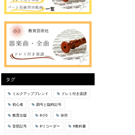
タグ
ミルクアップブレンド
ドレミ付き楽譜
初心者
調号と臨時記号
教育出版
#小5
休符
音部記号
#リコーダー
#教科書