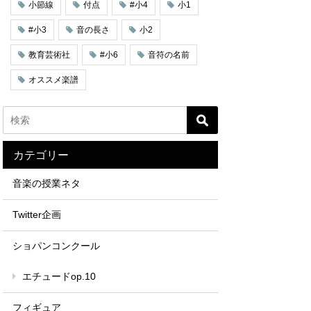
小節線
付点
#小4
小1
#小3
音の長さ
小2
教育芸術社
#小6
音符の名前
オススメ楽譜
カテゴリー
音楽の授業ネタ
Twitter企画
ショパンコンクール
エチュードop.10
フィギュア