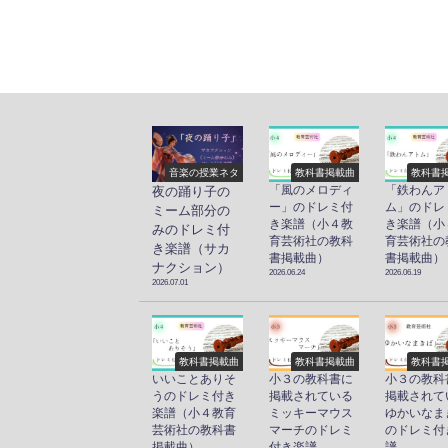
音楽の授業ネタ
教科書掲載曲
教科書
「風のメロディ
「鉄わんア
夜の踊り子の
ー」のドレミ付
ム」のドレ
ミーム部分の
き楽譜（小４教
き楽譜（小
みのドレミ付
育芸術社の教科
育芸術社の
き楽譜（サカ
書掲載曲）
書掲載曲）
ナクション）
2026.06.24
2026.06.19
2026.07.01
教科書掲載曲
教科書掲載曲
教科書
いいことありそ
小３の教科書に
小３の教科
うのドレミ付き
掲載されている
掲載されて
楽譜（小４教育
ミッキーマウス
ゆかいなま
芸術社の教科書
マーチのドレミ
のドレミ付
掲載曲）
付き楽譜
譜