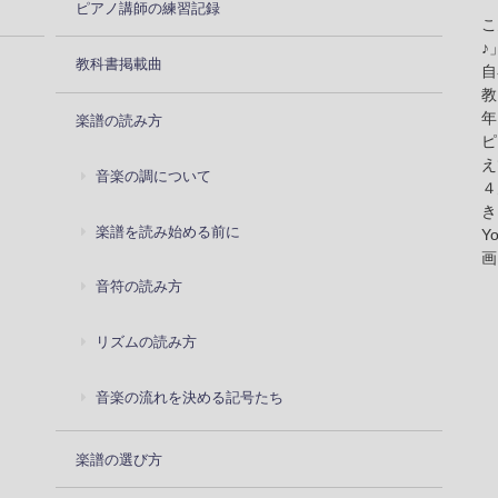
ピアノ講師の練習記録
こ
♪
教科書掲載曲
自
教
年
楽譜の読み方
ピ
え
音楽の調について
４
き
楽譜を読み始める前に
Y
画
音符の読み方
リズムの読み方
音楽の流れを決める記号たち
楽譜の選び方